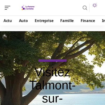
Actu
Auto
Entreprise
Famille
Finance
I
Visitez
Talmont-
sur-