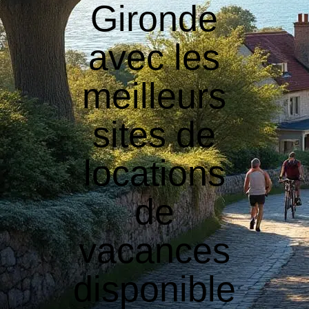
Gironde
avec les
meilleurs
sites de
locations
de
vacances
disponible