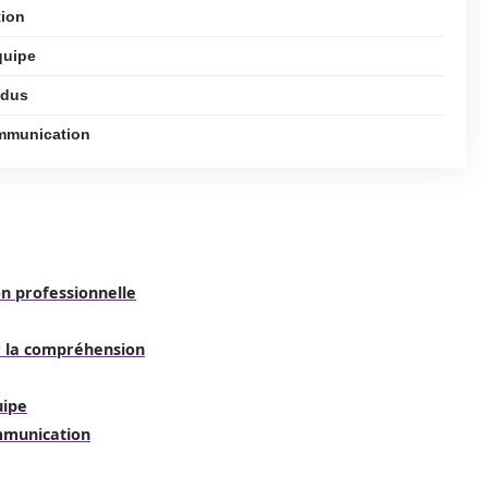
tion
quipe
ndus
ommunication
n professionnelle
r la compréhension
uipe
mmunication