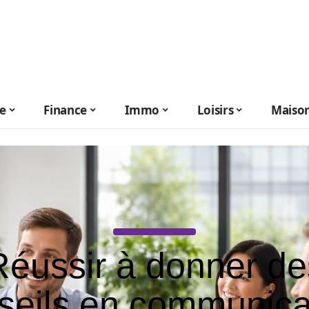
le
Finance
Immo
Loisirs
Maiso
Réussir à donner de
seils en communica