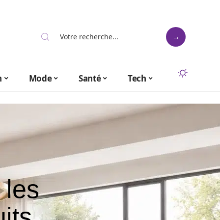
n
Mode
Santé
Tech
 les
its