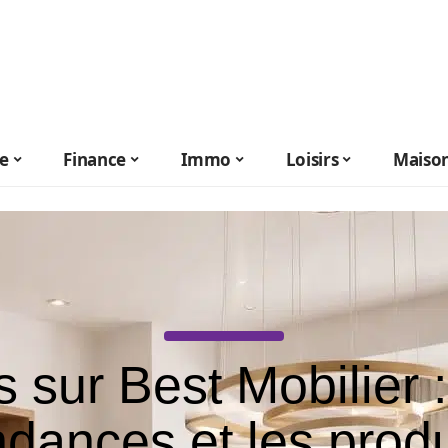
le
Finance
Immo
Loisirs
Maiso
s sur Best Mobilier :
ndances et les produ