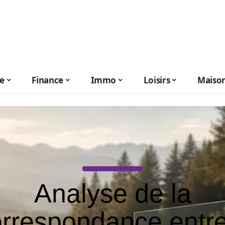
le
Finance
Immo
Loisirs
Maiso
Analyse de la
rrespondance entr