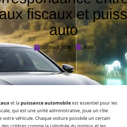
aux fiscaux et puis
auto
20 mars 2026
Auto
caux
et la
puissance automobile
est essentiel pour les
scale, qui est une unité administrative, joue un rôle
e votre véhicule. Chaque voiture possède un certain
des critères comme la cylindrée du moteur et les