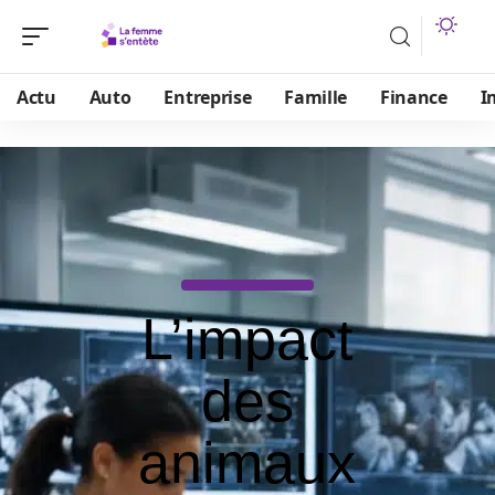
Actu
Auto
Entreprise
Famille
Finance
I
L’impact
des
animaux