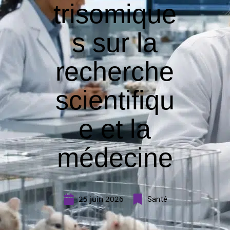
trisomique
s sur la
recherche
scientifiqu
e et la
médecine
25 juin 2026
Santé