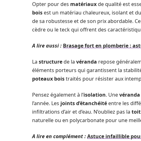
Opter pour des
matériaux
de qualité est ess
bois
est un matériau chaleureux, isolant et d
de sa robustesse et de son prix abordable. Ce
cèdre ou le teck qui offrent des caractéristiq
A lire aussi :
Brasage fort en plomberie : as
La
structure
de la
véranda
repose généralem
éléments porteurs qui garantissent la stabili
poteaux bois
traités pour résister aux intemp
Pensez également à l’
isolation
. Une
véranda 
l’année. Les
joints d’étanchéité
entre les diff
infiltrations d’air et d’eau. N’oubliez pas la
toi
naturelle ou en polycarbonate pour une meill
A lire en complément :
Astuce infaillible po