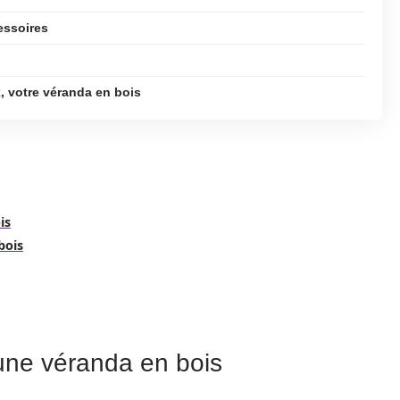
essoires
, votre véranda en bois
is
bois
 une véranda en bois