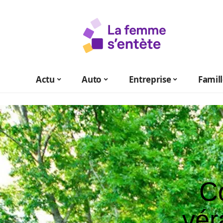
Actu
Auto
Entreprise
Famil
C
vér