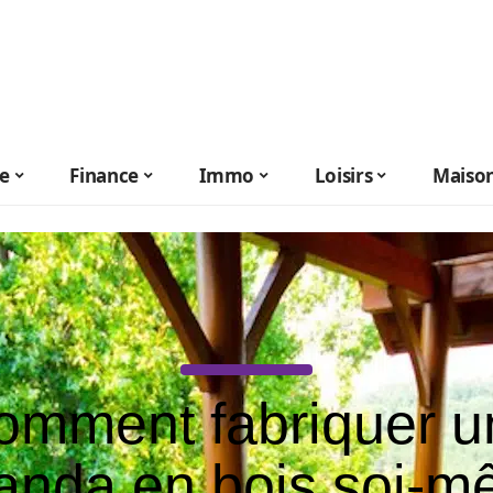
le
Finance
Immo
Loisirs
Maiso
omment fabriquer u
anda en bois soi-