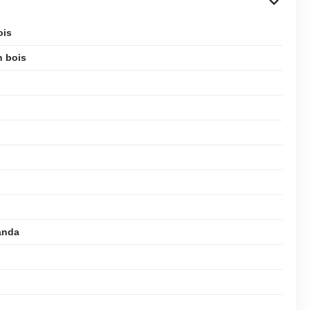
ois
n bois
anda