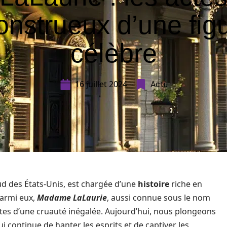
nstrueux d’une fig
célèbre
16 juillet 2024
Actu
ud des États-Unis, est chargée d’une
histoire
riche en
armi eux,
Madame LaLaurie
, aussi connue sous le nom
ctes d’une cruauté inégalée. Aujourd’hui, nous plongeons
i continue de hanter les esprits et de captiver les