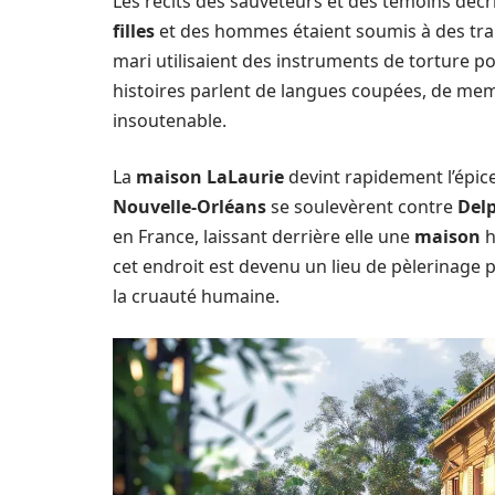
Les récits des sauveteurs et des témoins déc
filles
et des hommes étaient soumis à des tra
mari utilisaient des instruments de torture po
histoires parlent de langues coupées, de mem
insoutenable.
La
maison LaLaurie
devint rapidement l’épicen
Nouvelle-Orléans
se soulevèrent contre
Del
en France, laissant derrière elle une
maison
h
cet endroit est devenu un lieu de pèlerinage
la cruauté humaine.