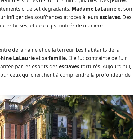
rivent des scènes de torture inimaginables. Des
jeunes
itements cruelset dégradants.
Madame LaLaurie
et son
ur infliger des souffrances atroces à leurs
esclaves
. Des
bres brisés, et de corps mutilés de manière
tre de la haine et de la terreur. Les habitants de la
phine LaLaurie
et sa
famille
. Elle fut contrainte de fuir
antée par les esprits des
esclaves
torturés. Aujourd’hui,
 pour ceux qui cherchent à comprendre la profondeur de