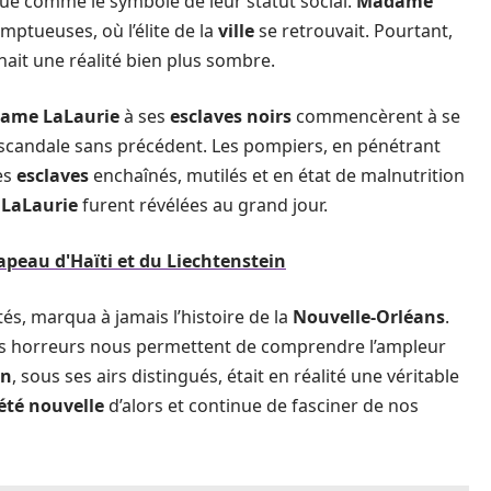
ue comme le symbole de leur statut social.
Madame
ptueuses, où l’élite de la
ville
se retrouvait. Pourtant,
chait une réalité bien plus sombre.
ame LaLaurie
à ses
esclaves noirs
commencèrent à se
 scandale sans précédent. Les pompiers, en pénétrant
es
esclaves
enchaînés, mutilés et en état de malnutrition
 LaLaurie
furent révélées au grand jour.
eau d'Haïti et du Liechtenstein
tés, marqua à jamais l’histoire de la
Nouvelle-Orléans
.
ces horreurs nous permettent de comprendre l’ampleur
on
, sous ses airs distingués, était en réalité une véritable
été nouvelle
d’alors et continue de fasciner de nos