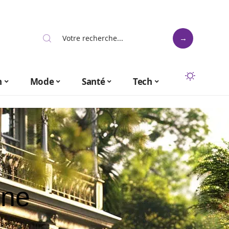
n
Mode
Santé
Tech
ine
s