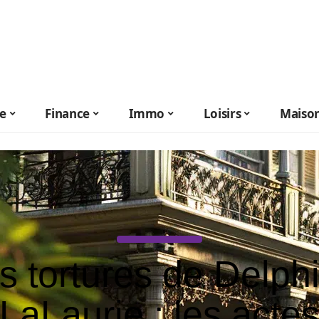
le
Finance
Immo
Loisirs
Maiso
s tortures de Delph
LaLaurie : les acte