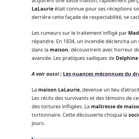
acquirent une vaste maison, rapidement perç
LaLaurie
était connue pour ses réceptions som
derrière cette façade de respectabilité, se ca
Les rumeurs sur le traitement infligé par
Mad
répandre. En 1834, un incendie déclencha un
dans la
maison
, découvrirent avec horreur d
avancée. Les pratiques sadiques de
Delphine
A voir aussi :
Les nuances méconnues du drap
La
maison LaLaurie
, devenue un lieu d’atroci
Les récits des survivants et des témoins de 
des tortures infligées. La
maîtresse de mais
tortionnaire. Cette découverte choqua la
soci
jours.