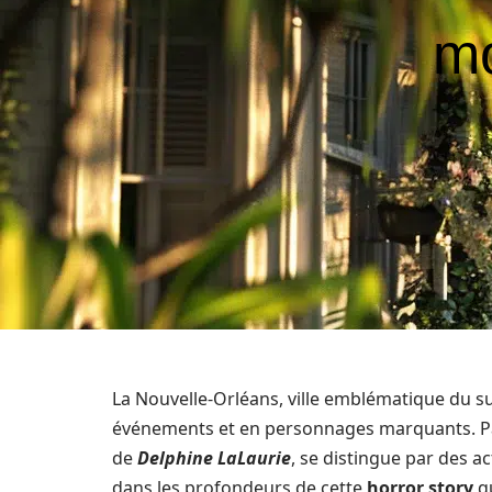
mo
La Nouvelle-Orléans, ville emblématique du s
événements et en personnages marquants. P
de
Delphine LaLaurie
, se distingue par des a
dans les profondeurs de cette
horror story
qu