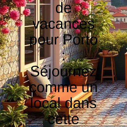
de
vacances
pour Porto
:
Séjournez
comme un
local dans
cette