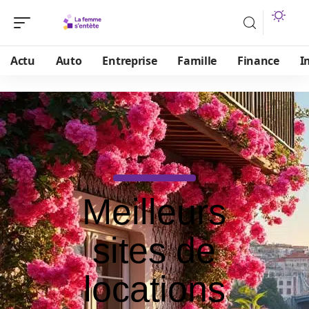
Actu
Auto
Entreprise
Famille
Finance
I
Meilleurs
sites de
locations