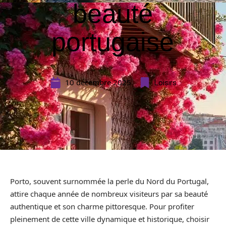
beauté
portugaise
10 décembre 2025
Loisirs
Porto, souvent surnommée la perle du Nord du Portugal,
attire chaque année de nombreux visiteurs par sa beauté
authentique et son charme pittoresque. Pour profiter
pleinement de cette ville dynamique et historique, choisir