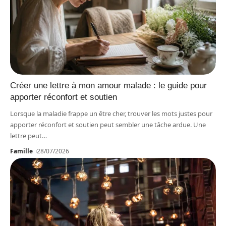
Créer une lettre à mon amour malade : le guide pour
apporter réconfort et soutien
Lorsque la maladie frappe un être cher, trouver les mots justes pour
apporter réconfort et soutien peut sembler une tâche ardue. Une
lettre peut
…
Famille
28/07/2026