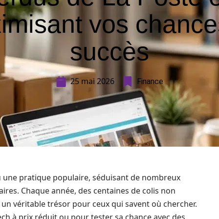
imisant vos chance
succès
25 mai 2026
Finance
nu une pratique populaire, séduisant de nombreux
ires. Chaque année, des centaines de colis non
 un véritable trésor pour ceux qui savent où chercher.
ech à prix réduit ou pour tester sa chance avec des