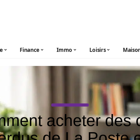
le
Finance
Immo
Loisirs
Maiso
ment acheter des c
erdus de La Poste 