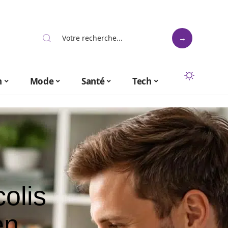
n
Mode
Santé
Tech
olis
en