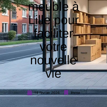
meuble à
Lille pour
faciliter
votre
nouvelle
vie
18 février 2026
Immo