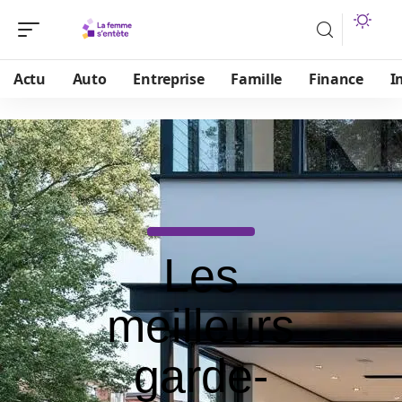
Actu
Auto
Entreprise
Famille
Finance
I
Les
meilleurs
garde-