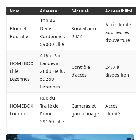
Nom
Adresse
Sécurité
Accessibilité
120 Av.
Accès limité
Blondel
Denis
Surveillance
aux heures
Box Lille
Cordonnier,
24/7
d’ouverture
59000 Lille
4 Rue Paul
HOMEBOX
Langevin
Contrôle
24/7 à
Lille
ZI du Hellu,
d’accès
disposition
Lezennes
59260
Lezennes
Rue du
HOMEBOX
Traité de
Cameras et
Accès
Lomme
Rome,
gardiennage
illimité
59160 Lille