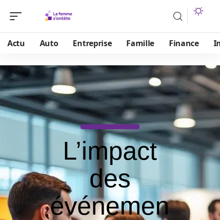
Actu
Auto
Entreprise
Famille
Finance
I
L’impact
des
événemen