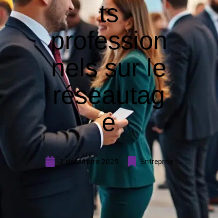
ts
profession
nels sur le
réseautag
e
2 décembre 2025
Entreprise