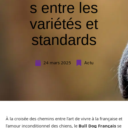
s entre les
variétés et
standards
24 mars 2025
Actu
À la croisée des chemins entre l’art de vivre à la française et
l’amour inconditionnel des chiens, le
Bull Dog Français
se