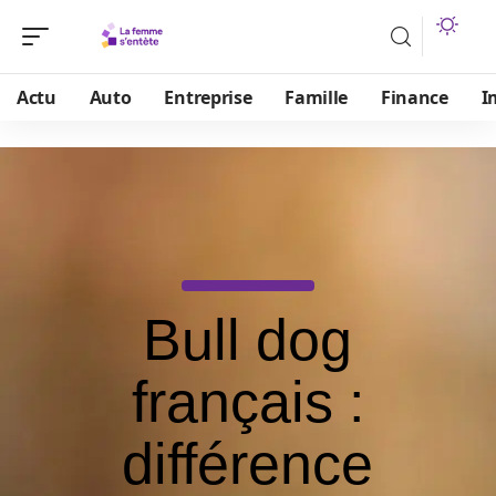
Actu
Auto
Entreprise
Famille
Finance
I
Bull dog
français :
différence