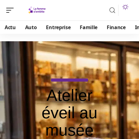
Actu
Auto
Entreprise
Famille
Finance
I
Atelier
éveil au
musée