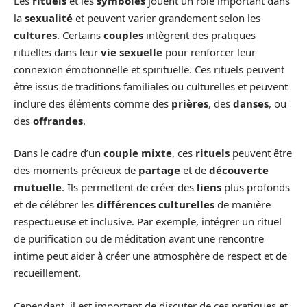
Les
rituels
et les
symboles
jouent un rôle important dans
la
sexualité
et peuvent varier grandement selon les
cultures
. Certains
couples
intègrent des pratiques
rituelles dans leur
vie sexuelle
pour renforcer leur
connexion émotionnelle et spirituelle. Ces rituels peuvent
être issus de traditions familiales ou culturelles et peuvent
inclure des éléments comme des
prières
, des
danses
, ou
des
offrandes
.
Dans le cadre d’un
couple mixte
, ces
rituels
peuvent être
des moments précieux de
partage
et de
découverte
mutuelle
. Ils permettent de créer des
liens
plus profonds
et de célébrer les
différences culturelles
de manière
respectueuse et inclusive. Par exemple, intégrer un rituel
de purification ou de méditation avant une rencontre
intime peut aider à créer une atmosphère de respect et de
recueillement.
Cependant, il est important de discuter de ces pratiques et