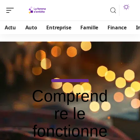
Actu
Auto
Entreprise
Famille
Finance
I
Comprend
re le
fonctionne