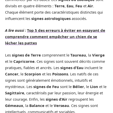
divisés en quatre éléments :
Terre
,
Eau
,
Feu
et
Air
.
Chaque élément porte des caractéristiques distinctes qui
influencent les
signes astrologiques
associés.
A lire aussi :
Top 5 des erreurs à éviter en essayant de
comprendre comment empêcher un chien de se
lécher les pattes
Les
signes de Terre
comprennent le
Taureau
, la
Vierge
et le
Capricorne
. Ces signes sont souvent décrits comme
pratiques, fiables et ancrés. Les
signes d’Eau
incluent le
Cancer
, le
Scorpion
et les
Poissons
. Les natifs de ces
signes sont généralement émotionnels, intuitifs et
mystérieux. Les
signes de Feu
sont le
Bélier
, le
Lion
et le
Sagittaire
, caractérisés par leur passion, leur énergie et
leur courage. Enfin, les
signes d’Air
regroupent les
Gémeaux
, la
Balance
et le
Verseau
. Ces signes sont
intellectuels, communicatifs et sociables.