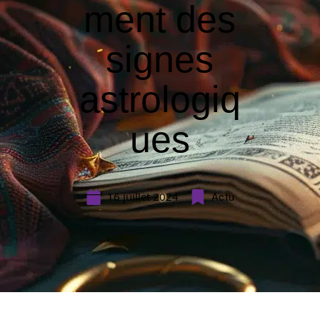
ment des
signes
astrologiq
ues
16 juillet 2024
Actu