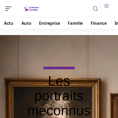
Actu
Auto
Entreprise
Famille
Finance
I
Les
portraits
méconnus