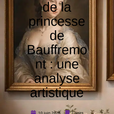
de la
princesse
de
Bauffremo
nt : une
analyse
artistique
10 juin 2026
Loisirs