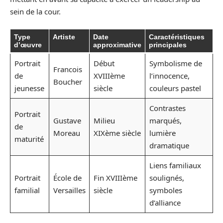
sein de la cour.
Type
Artiste
Date
Caractéristiques
d’œuvre
approximative
principales
Portrait
Début
Symbolisme de
Francois
de
XVIIIème
l’innocence,
Boucher
jeunesse
siècle
couleurs pastel
Contrastes
Portrait
Gustave
Milieu
marqués,
de
Moreau
XIXème siècle
lumière
maturité
dramatique
Liens familiaux
Portrait
École de
Fin XVIIIème
soulignés,
familial
Versailles
siècle
symboles
d’alliance