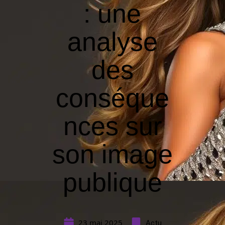
: une
analyse
des
conséque
nces sur
son image
publique
23 mai 2025
Actu