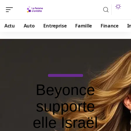
Actu
Auto
Entreprise
Famille
Finance
I
Beyonce
supporte
elle Israël