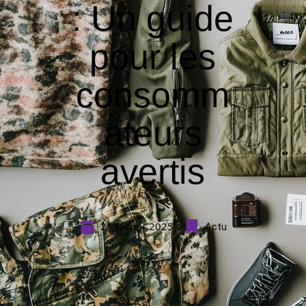
: Un guide
pour les
consomm
ateurs
avertis
21 février 2025
Actu