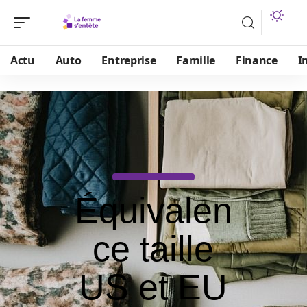
Actu
Auto
Entreprise
Famille
Finance
I
Équivalen
ce taille
US et EU