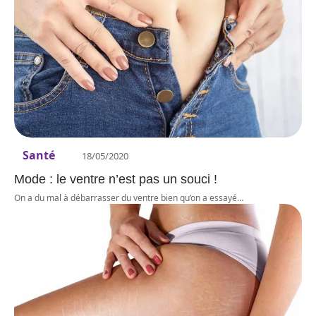
Santé
18/05/2020
Mode : le ventre n’est pas un souci !
On a du mal à débarrasser du ventre bien qu’on a essayé
…