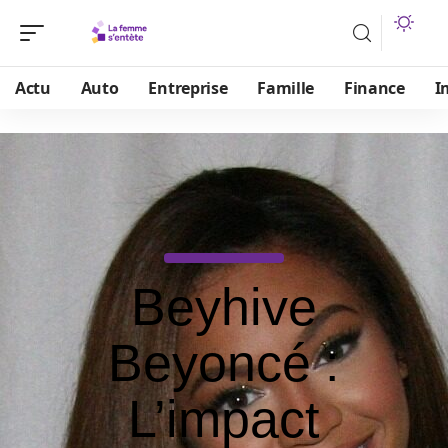
Actu
Auto
Entreprise
Famille
Finance
I
Beyhive
Beyoncé :
L’impact