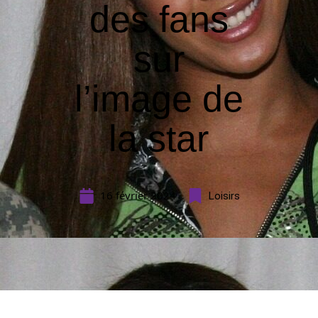
des fans
sur
l’image de
la star
16 février 2024
Loisirs