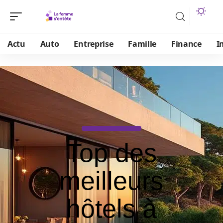
Actu
Auto
Entreprise
Famille
Finance
I
Top des
meilleurs
hôtels à