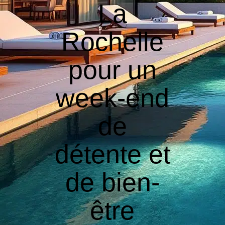
La
Rochelle
pour un
week-end
de
détente et
de bien-
être