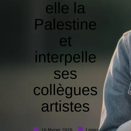
elle la
Palestine
et
interpelle
ses
collègues
artistes
16 février 2026
Loisirs