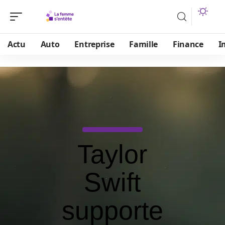
Actu
Auto
Entreprise
Famille
Finance
I
Taylor
Swift
supporte