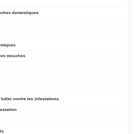
ouches domestiques
omiques
 des mouches
utter contre les infestations
festation
és