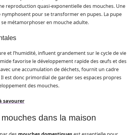
une reproduction quasi-exponentielle des mouches. Une
 se nymphosent pour se transformer en pupes. La pupe
e de se métamorphoser en mouche adulte.
ntales
e et l’humidité, influent grandement sur le cycle de vie
ide favorise le développement rapide des œufs et des
, avec une accumulation de déchets, fournit un cadre
. Il est donc primordial de garder ses espaces propres
développement des mouches.
à savourer
e mouches dans la maison
 par des
mouches domestiques
est essentielle pour