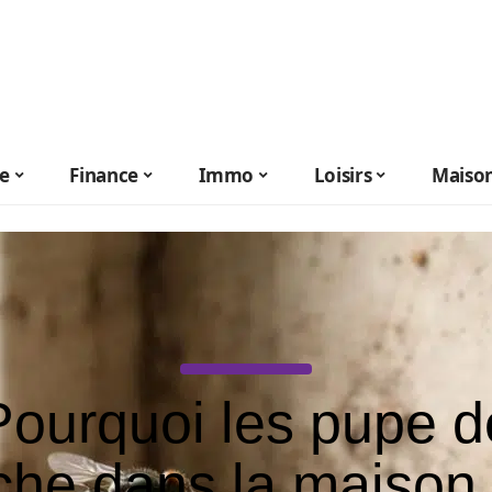
le
Finance
Immo
Loisirs
Maiso
Pourquoi les pupe d
he dans la maison 