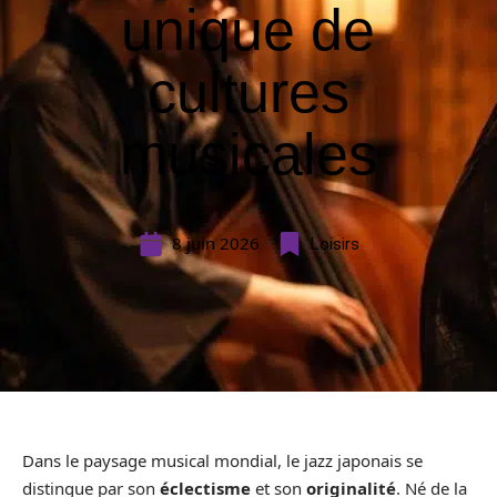
unique de
cultures
musicales
8 juin 2026
Loisirs
Dans le paysage musical mondial, le jazz japonais se
distingue par son
éclectisme
et son
originalité
. Né de la