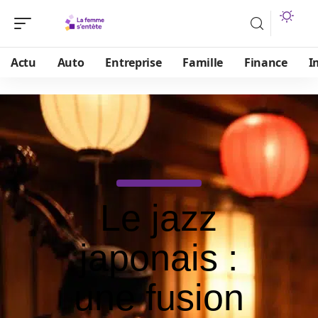
Actu
Auto
Entreprise
Famille
Finance
I
Le jazz
japonais :
une fusion