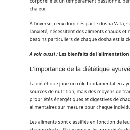
corporelle et un tempérament passionné, bénéf
chaleur.
À l’inverse, ceux dominés par le dosha Vata, 
l’anxiété, nécessitent des aliments chauds et 
besoins particuliers de chaque dosha est la c
A voir aussi :
Les bienfaits de l'alimentatio
L’importance de la diététique ayurv
La diététique joue un rôle fondamental en ay
sources de nutrition, mais des moyens de trai
propriétés énergétiques et digestives de chaq
alimentaires sur mesure pour chaque individ
Les aliments sont classifiés en fonction de leur
chaque dosha. Par exemple, les propriétés de