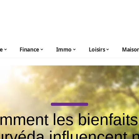
le
Finance
Immo
Loisirs
Maiso
mment les bienfaits
urvéda influencent 