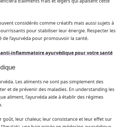
iciera d’aliments frais et légers qui apaisent cette
souvent considérés comme créatifs mais aussi sujets à
nourrissants pour stabiliser leur énergie. Respecter les
lé de l’ayurvéda pour promouvoir la santé.
n anti-inflammatoire ayurvédique pour votre santé
édique
urvéda. Les aliments ne sont pas simplement des
ter et de prévenir des maladies. En understanding les
ue aliment, l’ayurvéda aide à établir des régimes
u.
 goût, leur chaleur, leur consistance et leur effet sur
 l’Amalaki, une baie prisée en médecine ayurvédique,