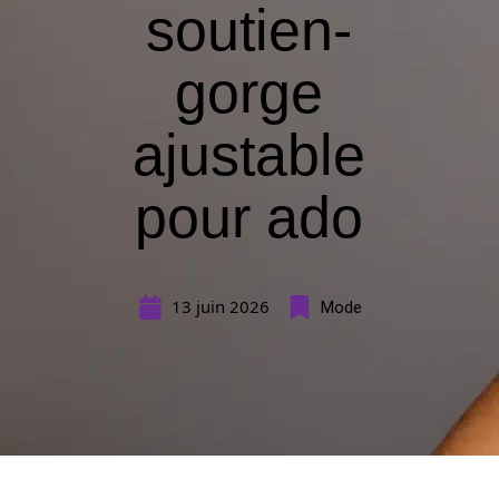
soutien-
gorge
ajustable
pour ado
13 juin 2026
Mode