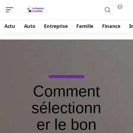
Actu
Auto
Entreprise
Famille
Finance
I
Comment
sélectionn
er le bon