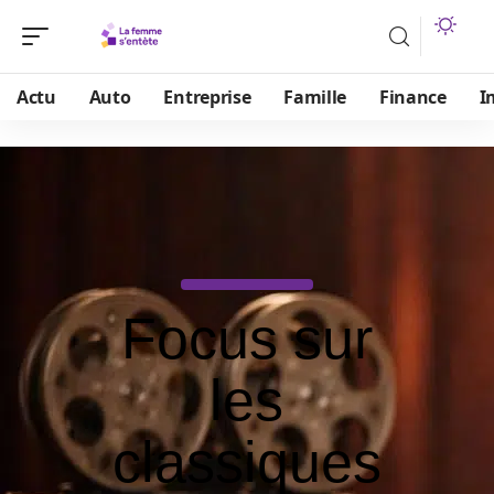
Actu
Auto
Entreprise
Famille
Finance
I
Focus sur
les
classiques