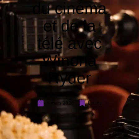
du cinéma
et de la
télé avec
Winona
Ryder
1 mars 2026
Loisirs