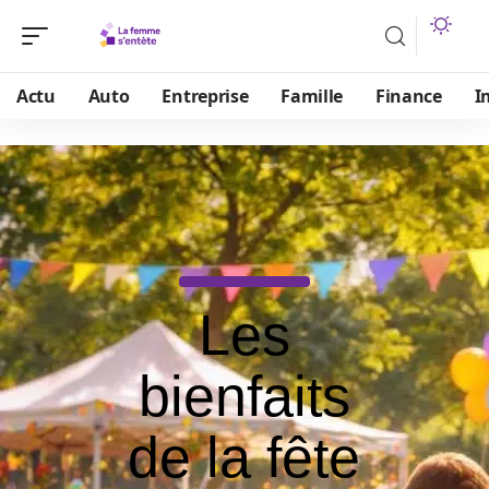
Actu
Auto
Entreprise
Famille
Finance
I
Les
bienfaits
de la fête