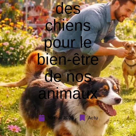
des
chiens
pour le
bien-être
de nos
animaux
30 mai 2026
Actu