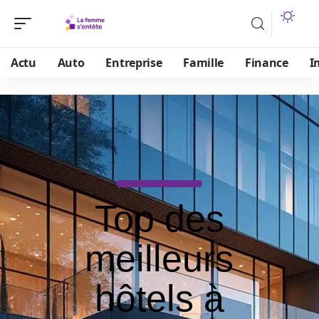
Actu
Auto
Entreprise
Famille
Finance
I
Top des
meilleurs
hôtels à