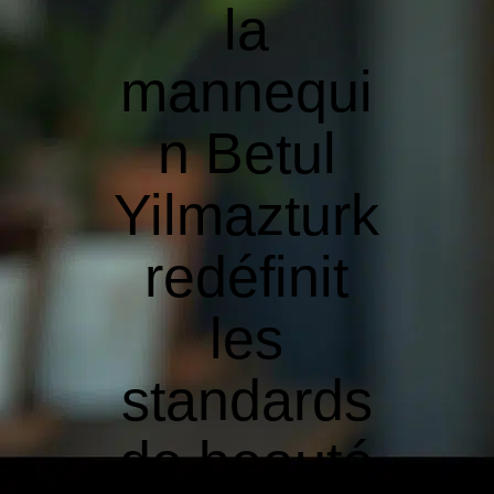
la
mannequi
n Betul
Yilmazturk
redéfinit
les
standards
de beauté