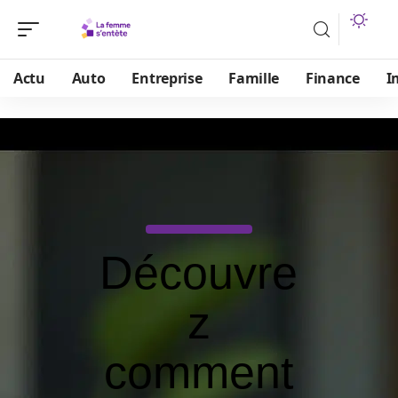
Actu
Auto
Entreprise
Famille
Finance
I
Découvre
z
comment