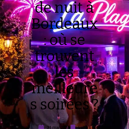
de nuit à
Bordeaux
: où se
trouvent
les
meilleure
s soirées ?
31 mai 2026
Loisirs