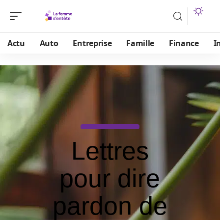
Actu
Auto
Entreprise
Famille
Finance
I
Lettres
pour dire
pardon de