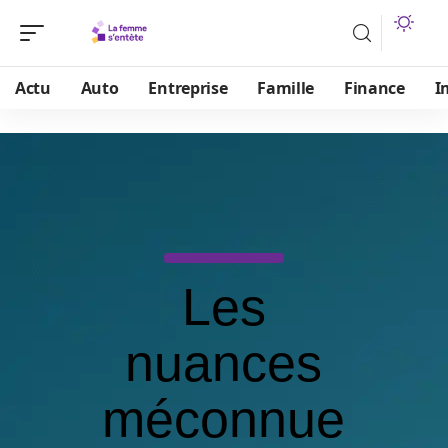
Actu
Auto
Entreprise
Famille
Finance
I
Les
nuances
méconnue