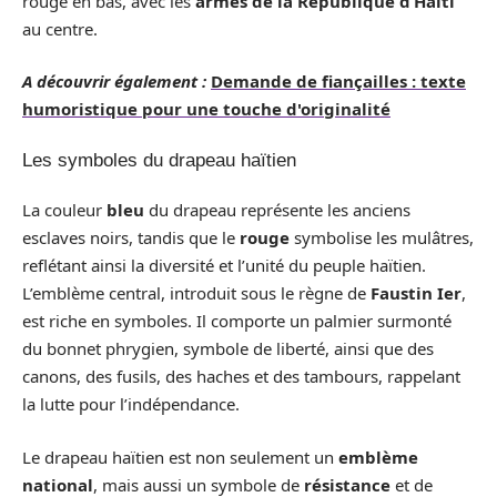
rouge en bas, avec les
armes de la République d’Haïti
au centre.
A découvrir également :
Demande de fiançailles : texte
humoristique pour une touche d'originalité
Les symboles du drapeau haïtien
La couleur
bleu
du drapeau représente les anciens
esclaves noirs, tandis que le
rouge
symbolise les mulâtres,
reflétant ainsi la diversité et l’unité du peuple haïtien.
L’emblème central, introduit sous le règne de
Faustin Ier
,
est riche en symboles. Il comporte un palmier surmonté
du bonnet phrygien, symbole de liberté, ainsi que des
canons, des fusils, des haches et des tambours, rappelant
la lutte pour l’indépendance.
Le drapeau haïtien est non seulement un
emblème
national
, mais aussi un symbole de
résistance
et de