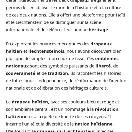
Cette interaction entre les deux drapeaux a également
permis de sensibiliser le monde à l’histoire et à la culture
de ces deux nations. Elle a offert une plateforme pour Haïti
et le Liechtenstein de se distinguer sur la scène
internationale et de célébrer leur unique
héritage
.
En explorant les nuances méconnues des
drapeaux
haïtien
et
liechtensteinois
, nous avons découvert bien
plus que de simples morceaux de tissu. Ces
emblèmes
nationaux
sont des symboles puissants de
liberté
, de
souveraineté
et de
tradition
. Ils racontent les histoires
de luttes pour l’indépendance, de réaffirmation de l’identité
nationale et de célébration des héritages culturels.
Le
drapeau haïtien
, avec ses couleurs bleu et rouge et
son emblème central, est un hommage à la
révolution
haïtienne
et à la quête de liberté de ses citoyens. Il
incarne l’unité et la diversité de la
nation haïtienne
.
D’autre part, le
drapeau du Liechtenstein
, avec ses