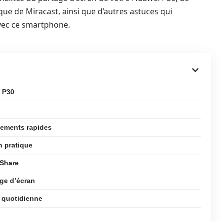
tique de Miracast, ainsi que d’autres astuces qui
vec ce smartphone.
i P30
rgements rapides
n pratique
iShare
age d’écran
e quotidienne