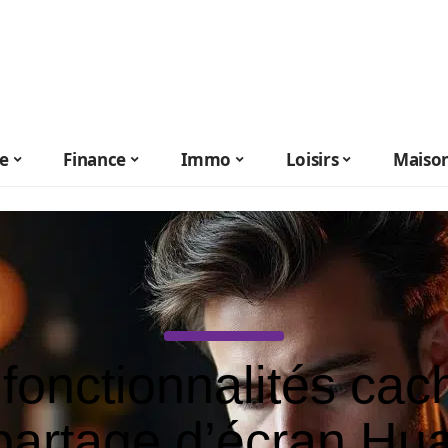
le
Finance
Immo
Loisirs
Maiso
fonctionnalités ca
partage d’écran Hu