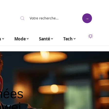
n
Mode
Santé
Tech
chées
awei