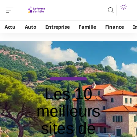
Actu
Auto
Entreprise
Famille
Finance
I
Les 10
meilleurs
sites de