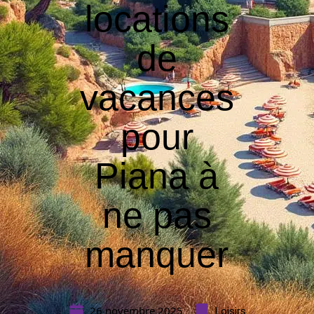
locations
de
vacances
pour
Piana à
ne pas
manquer
26 novembre 2025
Loisirs