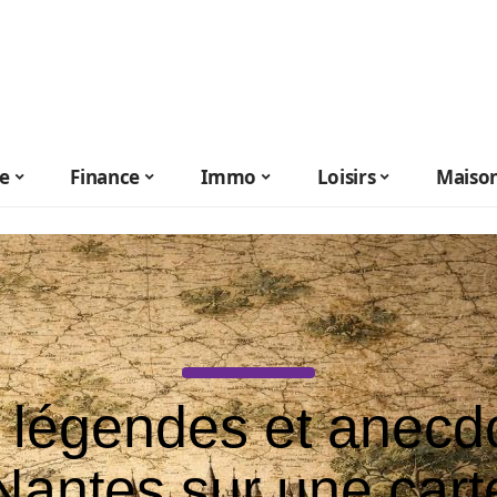
le
Finance
Immo
Loisirs
Maiso
 légendes et anecd
Nantes sur une cart