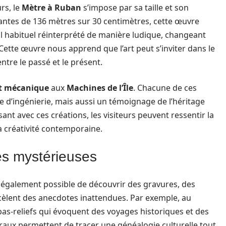
rs, le
Mètre à Ruban
s’impose par sa taille et son
antes de 136 mètres sur 30 centimètres, cette œuvre
il habituel réinterprété de manière ludique, changeant
 Cette œuvre nous apprend que l’art peut s’inviter dans le
tre le passé et le présent.
t mécanique
aux
Machines de l’Île
. Chacune de ces
 d’ingénierie, mais aussi un témoignage de l’héritage
ant avec ces créations, les visiteurs peuvent ressentir la
a créativité contemporaine.
es mystérieuses
t également possible de découvrir des gravures, des
cèlent des anecdotes inattendues. Par exemple, au
as-reliefs qui évoquent des voyages historiques et des
raux permettent de tracer une généalogie culturelle tout