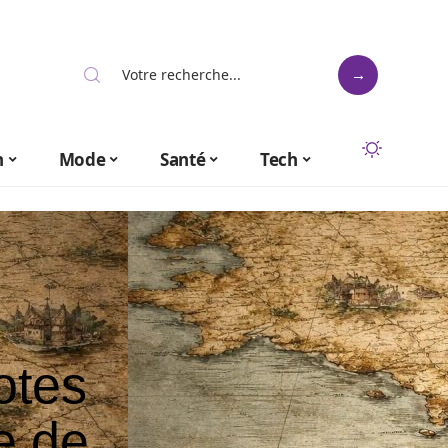
n
Mode
Santé
Tech
otes
e de