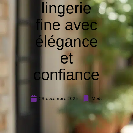
lingerie
fine avec
élégance
et
confiance
23 décembre 2025
Mode