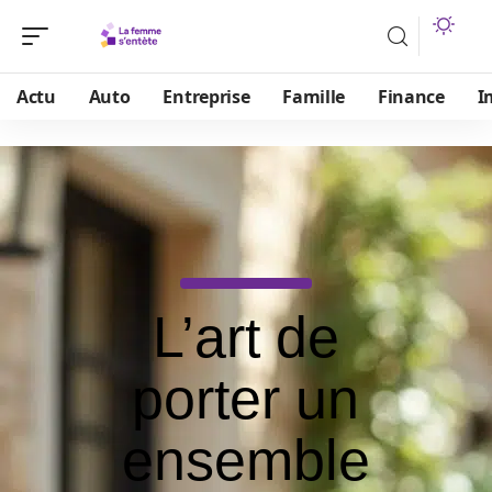
Actu
Auto
Entreprise
Famille
Finance
I
L’art de
porter un
ensemble