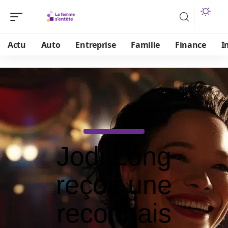
Actu
Auto
Entreprise
Famille
Finance
I
Jodi Long
reçoit une
reconnais