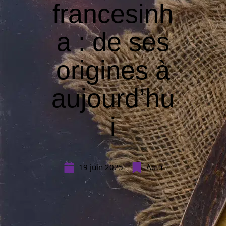
francesinh
a : de ses
origines à
aujourd’hu
i
19 juin 2025
Actu