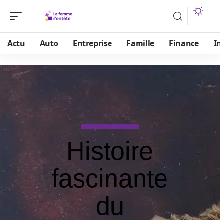
Actu
Auto
Entreprise
Famille
Finance
I
Histoire
fascinante
du