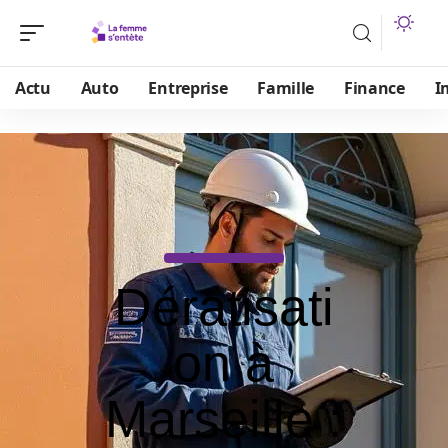
Actu
Auto
Entreprise
Famille
Finance
I
Dératisati
on à
Marseille :