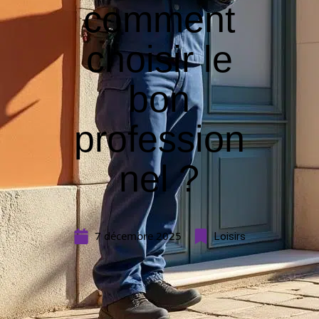
comment
choisir le
bon
profession
nel ?
7 décembre 2025
Loisirs