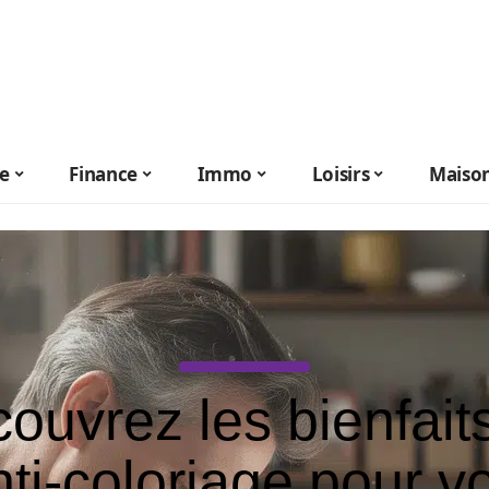
le
Finance
Immo
Loisirs
Maiso
ouvrez les bienfait
nti-coloriage pour v