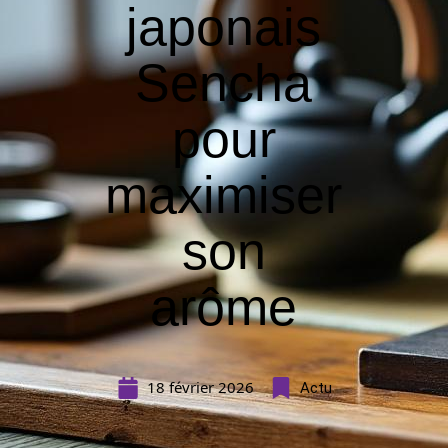
japonais
Sencha
pour
maximiser
son
arôme
18 février 2026
Actu