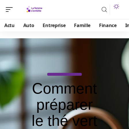
Actu
Auto
Entreprise
Famille
Finance
I
Comment
préparer
le thé vert