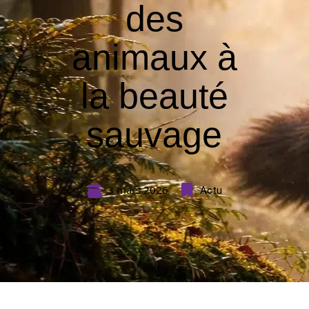
des
animaux à
la beauté
sauvage
3 mars 2026
Actu