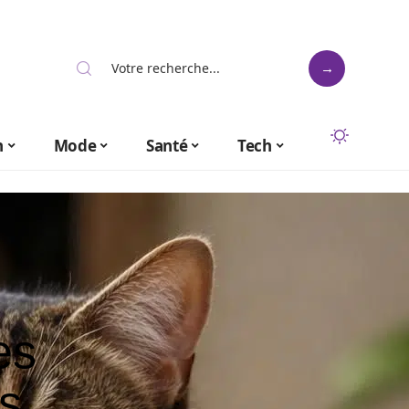
n
Mode
Santé
Tech
es
ns