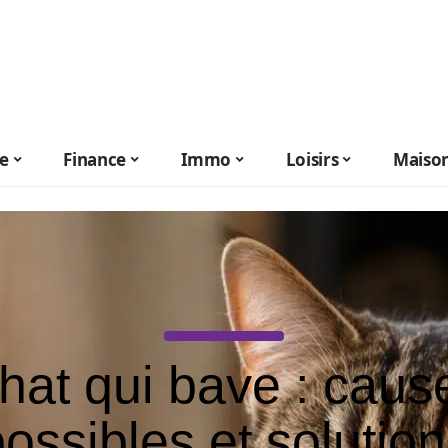
le
Finance
Immo
Loisirs
Maiso
hat qui bave : caus
ossibles et solutio