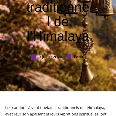
traditionne
l de
l’Himalaya
9 juillet 2026
Loisirs
Les carillons à vent tibétains traditionnels de l’Himalaya,
avec leur son apaisant et leurs vibrations spirituelles, ont