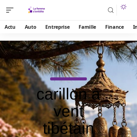
Actu
Auto
Entreprise
Famille
Finance
I
carillon à
vent
tibétain