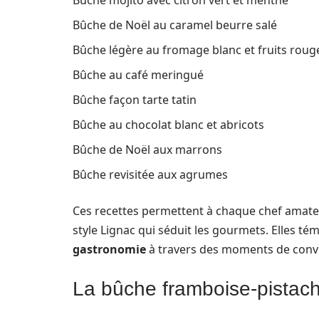
Bûche mojito avec citron vert et menthe
Bûche de Noël au caramel beurre salé
Bûche légère au fromage blanc et fruits roug
Bûche au café meringué
Bûche façon tarte tatin
Bûche au chocolat blanc et abricots
Bûche de Noël aux marrons
Bûche revisitée aux agrumes
Ces recettes permettent à chaque chef amateu
style Lignac qui séduit les gourmets. Elles tém
gastronomie
à travers des moments de conviv
La bûche framboise-pistach