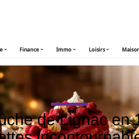
le
Finance
Immo
Loisirs
Maiso
ûche de Lignac en 
ettes incontournabl