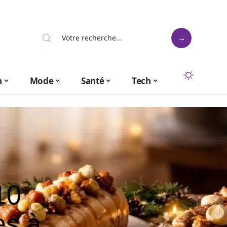
n
Mode
Santé
Tech
10
es à