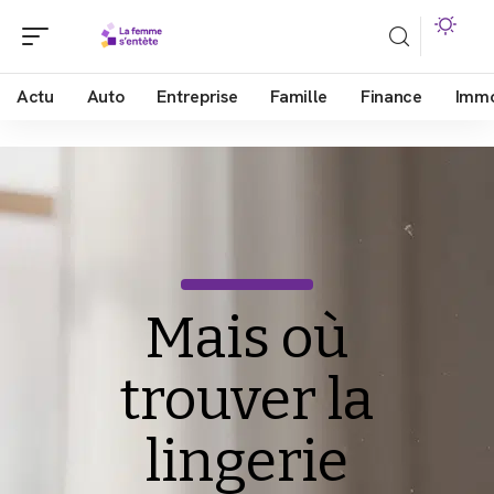
Actu
Auto
Entreprise
Famille
Finance
Imm
Mais où
trouver la
lingerie