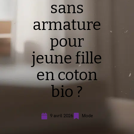
sans
armature
pour
jeune fille
en coton
bio ?
9 avril 2026
Mode