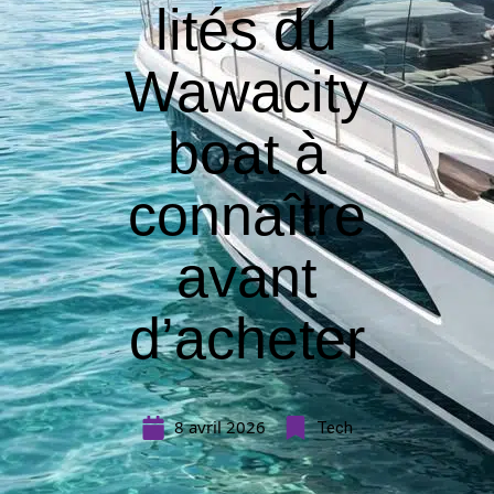
lités du
Wawacity
boat à
connaître
avant
d’acheter
8 avril 2026
Tech