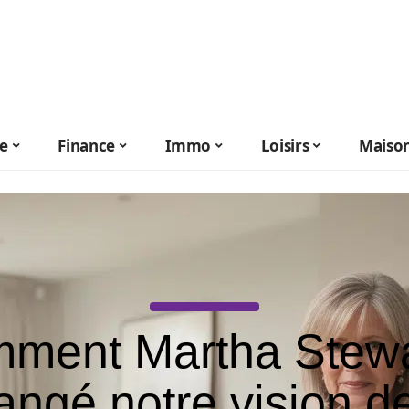
le
Finance
Immo
Loisirs
Maiso
ment Martha Stewa
angé notre vision de