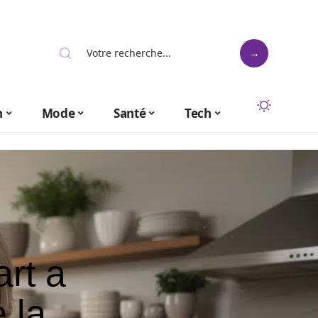
n
Mode
Santé
Tech
rt a
 la