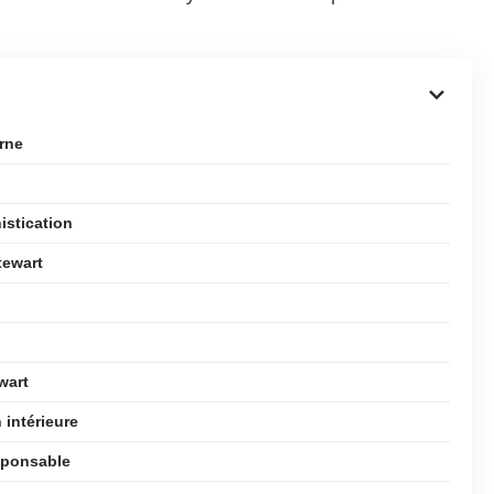
erne
histication
tewart
wart
 intérieure
sponsable