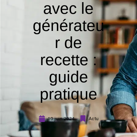
avec le
générateu
r de
recette :
guide
pratique
10 juin 2024
Actu